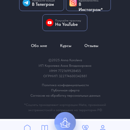
Узнавайте больше
Вдохновляйтесь
В Телеграм
В
Инстаграм*
Получайте практику
На YouTube
Обо мне
Курсы
Отзывы
©2025 Anna Koroleva
ИП Королева Анна Владимировна
ИНН 772169928455
ОГРНИП 322774600342881
Политика конфиденциальности
Публичная оферта
Согласие на обработку персональных данных
*Соцсеть принадлежит корпорации Meta, признанной
экстремистской и запрещена на территории РФ