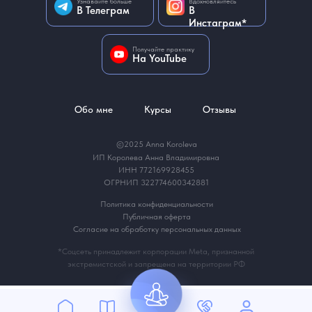
Узнавайте больше
Вдохновляйтесь
В Телеграм
В
Инстаграм*
Получайте практику
На YouTube
Обо мне
Курсы
Отзывы
©2025 Anna Koroleva
ИП Королева Анна Владимировна
ИНН 772169928455
ОГРНИП 322774600342881
Политика конфиденциальности
Публичная оферта
Согласие на обработку персональных данных
*Соцсеть принадлежит корпорации Meta, признанной
экстремистской и запрещена на территории РФ